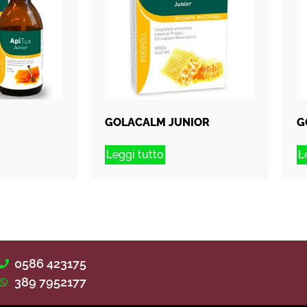
GOLACALM JUNIOR
G
Leggi tutto
L
0586 423175
389 7952177