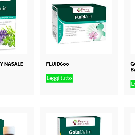
AY NASALE
FLUID600
G
B
Leggi tutto
L