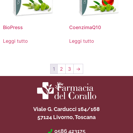
BioPress
CoenzimaQ10
Leggi tutto
Leggi tutto
1
2
3
→
Viale G. Carducci 164/168
57124 Livorno, Toscana
0586 423175